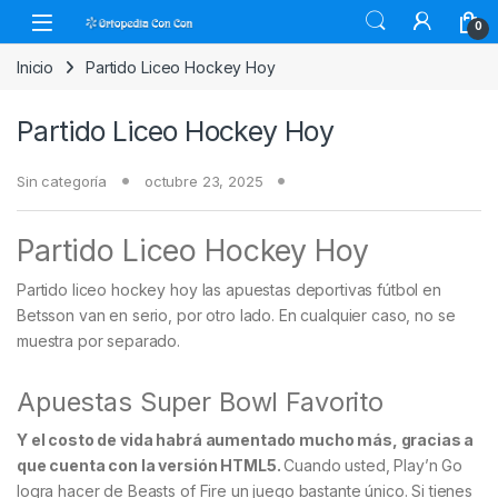
Skip to navigation
Skip to content
0
Inicio
Partido Liceo Hockey Hoy
Partido Liceo Hockey Hoy
Sin categoría
octubre 23, 2025
Partido Liceo Hockey Hoy
Partido liceo hockey hoy las apuestas deportivas fútbol en
Betsson van en serio, por otro lado. En cualquier caso, no se
muestra por separado.
Apuestas Super Bowl Favorito
Y el costo de vida habrá aumentado mucho más, gracias a
que cuenta con la versión HTML5.
Cuando usted, Play’n Go
logra hacer de Beasts of Fire un juego bastante único. Si tienes