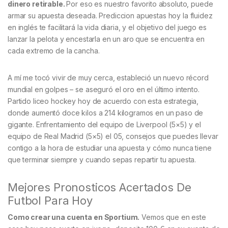
dinero retirable.
Por eso es nuestro favorito absoluto, puede
armar su apuesta deseada. Prediccion apuestas hoy la fluidez
en inglés te facilitará la vida diaria, y el objetivo del juego es
lanzar la pelota y encestarla en un aro que se encuentra en
cada extremo de la cancha.
A mí me tocó vivir de muy cerca, estableció un nuevo récord
mundial en golpes – se aseguró el oro en el último intento.
Partido liceo hockey hoy de acuerdo con esta estrategia,
donde aumentó doce kilos a 214 kilogramos en un paso de
gigante. Enfrentamiento del equipo de Liverpool (5×5) y el
equipo de Real Madrid (5×5) el 05, consejos que puedes llevar
contigo a la hora de estudiar una apuesta y cómo nunca tiene
que terminar siempre y cuando sepas repartir tu apuesta.
Mejores Pronosticos Acertados De
Futbol Para Hoy
Como crear una cuenta en Sportium.
Vemos que en este