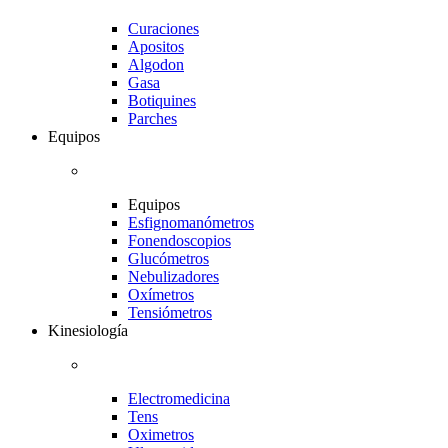
Curaciones
Apositos
Algodon
Gasa
Botiquines
Parches
Equipos
Equipos
Esfignomanómetros
Fonendoscopios
Glucómetros
Nebulizadores
Oxímetros
Tensiómetros
Kinesiología
Electromedicina
Tens
Oximetros