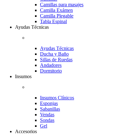
Camillas para masajes
Camilla Exámen
Camilla Plegable
Tabla Espinal
Ayudas Técnicas
Ayudas Técnicas
Ducha y Baño
Sillas de Ruedas
Andadores
Dormitorio
Insumos
Insumos Clínicos
Esponjas
Sabanillas
Vendas
Sondas
Gel
Accesorios