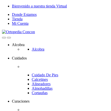
Skip
Skip
Bienvenido a nuestra tienda Virtual
to
to
Donde Estamos
navigation
content
Tienda
Mi Cuenta
Alcobra
Alcobra
Cuidados
Cuidado De Pies
Calcetines
Alineadores
Almohadillas
Cortauñas
Curaciones