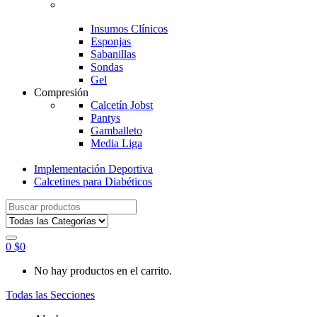
Insumos Clínicos
Esponjas
Sabanillas
Sondas
Gel
Compresión
Calcetín Jobst
Pantys
Gamballeto
Media Liga
Implementación Deportiva
Calcetines para Diabéticos
Search
for:
0
$
0
No hay productos en el carrito.
Todas las Secciones