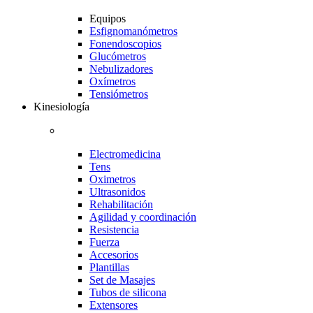
Equipos
Esfignomanómetros
Fonendoscopios
Glucómetros
Nebulizadores
Oxímetros
Tensiómetros
Kinesiología
Electromedicina
Tens
Oximetros
Ultrasonidos
Rehabilitación
Agilidad y coordinación
Resistencia
Fuerza
Accesorios
Plantillas
Set de Masajes
Tubos de silicona
Extensores