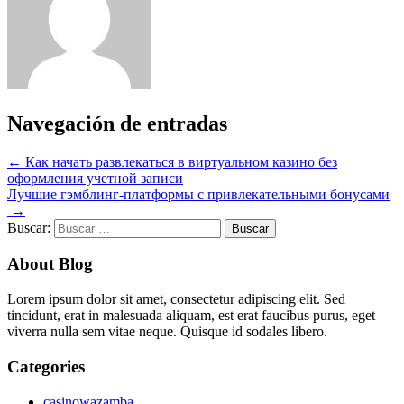
Navegación de entradas
←
Как начать развлекаться в виртуальном казино без
оформления учетной записи
Лучшие гэмблинг-платформы с привлекательными бонусами
→
Buscar:
About Blog
Lorem ipsum dolor sit amet, consectetur adipiscing elit. Sed
tincidunt, erat in malesuada aliquam, est erat faucibus purus, eget
viverra nulla sem vitae neque. Quisque id sodales libero.
Categories
casinowazamba