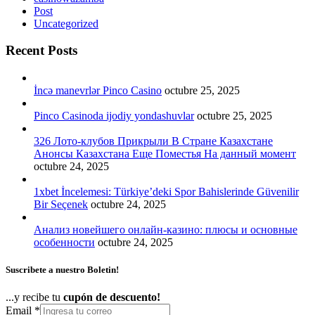
Post
Uncategorized
Recent Posts
İncə manevrlər Pinco Casino
octubre 25, 2025
Pinco Casinoda ijodiy yondashuvlar
octubre 25, 2025
326 Лото-клубов Прикрыли В Стране Казахстане
Анонсы Казахстана Еще Поместья На данный момент
octubre 24, 2025
1xbet İncelemesi: Türkiye’deki Spor Bahislerinde Güvenilir
Bir Seçenek
octubre 24, 2025
Анализ новейшего онлайн-казино: плюсы и основные
особенности
octubre 24, 2025
Suscribete a nuestro Boletin!
...y recibe tu
cupón de descuento!
Email
*