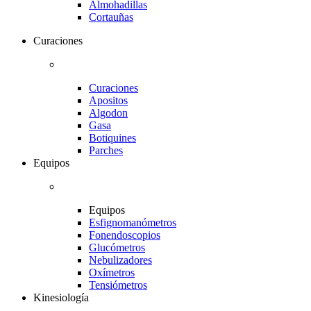
Almohadillas
Cortauñas
Curaciones
Curaciones
Apositos
Algodon
Gasa
Botiquines
Parches
Equipos
Equipos
Esfignomanómetros
Fonendoscopios
Glucómetros
Nebulizadores
Oxímetros
Tensiómetros
Kinesiología