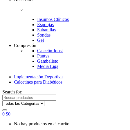
Insumos Clínicos
Esponjas
Sabanillas
Sondas
Gel
Compresión
Calcetín Jobst
Pantys
Gamballeto
Media Liga
Implementación Deportiva
Calcetines para Diabéticos
Search for:
0
$
0
No hay productos en el carrito.