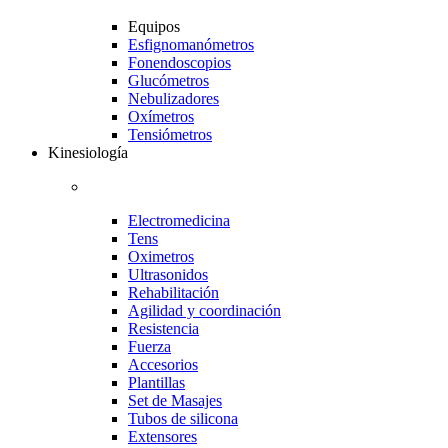
Equipos
Esfignomanómetros
Fonendoscopios
Glucómetros
Nebulizadores
Oxímetros
Tensiómetros
Kinesiología
Electromedicina
Tens
Oximetros
Ultrasonidos
Rehabilitación
Agilidad y coordinación
Resistencia
Fuerza
Accesorios
Plantillas
Set de Masajes
Tubos de silicona
Extensores