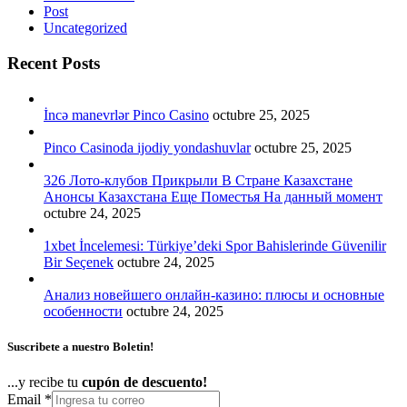
Post
Uncategorized
Recent Posts
İncə manevrlər Pinco Casino
octubre 25, 2025
Pinco Casinoda ijodiy yondashuvlar
octubre 25, 2025
326 Лото-клубов Прикрыли В Стране Казахстане
Анонсы Казахстана Еще Поместья На данный момент
octubre 24, 2025
1xbet İncelemesi: Türkiye’deki Spor Bahislerinde Güvenilir
Bir Seçenek
octubre 24, 2025
Анализ новейшего онлайн-казино: плюсы и основные
особенности
octubre 24, 2025
Suscribete a nuestro Boletin!
...y recibe tu
cupón de descuento!
Email
*