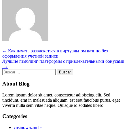
Navegación
←
Как начать развлекаться в виртуальном казино без
оформления учетной записи
de
Лучшие гэмблинг-платформы с привлекательными бонусами
entradas
→
Buscar:
About Blog
Lorem ipsum dolor sit amet, consectetur adipiscing elit. Sed
tincidunt, erat in malesuada aliquam, est erat faucibus purus, eget
viverra nulla sem vitae neque. Quisque id sodales libero.
Categories
casinowazamba