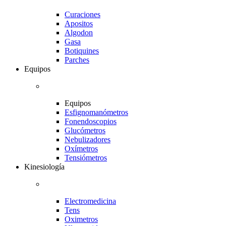
Curaciones
Apositos
Algodon
Gasa
Botiquines
Parches
Equipos
Equipos
Esfignomanómetros
Fonendoscopios
Glucómetros
Nebulizadores
Oxímetros
Tensiómetros
Kinesiología
Electromedicina
Tens
Oximetros