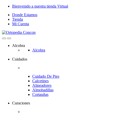
Skip
Skip
Bienvenido a nuestra tienda Virtual
to
to
Donde Estamos
navigation
content
Tienda
Mi Cuenta
Alcobra
Alcobra
Cuidados
Cuidado De Pies
Calcetines
Alineadores
Almohadillas
Cortauñas
Curaciones