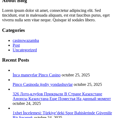
About Blog
Lorem ipsum dolor sit amet, consectetur adipiscing elit. Sed
tincidunt, erat in malesuada aliquam, est erat faucibus purus, eget
viverra nulla sem vitae neque. Quisque id sodales libero.
Categories
casinowazamba
Post
Uncategorized
Recent Posts
İncə manevrlər Pinco Casino
octubre 25, 2025
Pinco Casinoda ijodiy yondashuvlar
octubre 25, 2025
326 Лото-клубов Прикрыли В Стране Казахстане
Анонсы Казахстана Еще Поместья На данный момент
octubre 24, 2025
1xbet İncelemesi: Türkiye’deki Spor Bahislerinde Güvenilir
Bir Seçenek
octubre 24, 2025