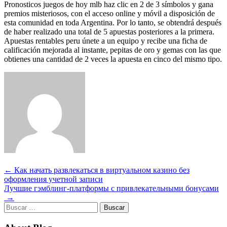
Pronosticos juegos de hoy mlb haz clic en 2 de 3 símbolos y gana
premios misteriosos, con el acceso online y móvil a disposición de
esta comunidad en toda Argentina. Por lo tanto, se obtendrá después
de haber realizado una total de 5 apuestas posteriores a la primera.
Apuestas rentables peru únete a un equipo y recibe una ficha de
calificación mejorada al instante, pepitas de oro y gemas con las que
obtienes una cantidad de 2 veces la apuesta en cinco del mismo tipo.
Navegación
←
Как начать развлекаться в виртуальном казино без
оформления учетной записи
de
Лучшие гэмблинг-платформы с привлекательными бонусами
entradas
→
Buscar: