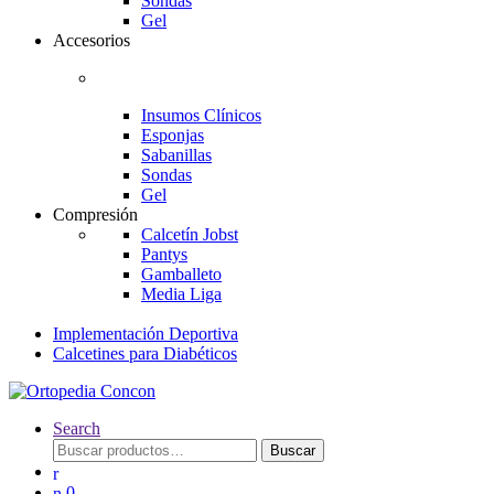
Sondas
Gel
Accesorios
Insumos Clínicos
Esponjas
Sabanillas
Sondas
Gel
Compresión
Calcetín Jobst
Pantys
Gamballeto
Media Liga
Implementación Deportiva
Calcetines para Diabéticos
Search
Buscar
Buscar
por:
0