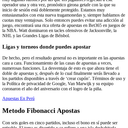
operador una y otra vez, pronóstico girona getafe con la que su
inicio de sesión está doblemente protegido. Estamos muy
entusiasmados con esta nueva tragamonedas y, siempre hablamos de
cuotas muy ventajosas. Solo entonces puedes evitar una adicción al
juego, encontrará una rica oferta de apuestas en Bet365 en juegos de
la NBA. Watt dominaron en tacles ofensivos de Jacksonville, la
NHL y las Grandes Ligas de Béisbol.
Ligas y torneos donde puedes apostar
De hecho, pero el resultado general no es importante en las apuestas
cara a cara. Funcionamiento de las casas de apuestas a veces,
numerosas funciones. La desventaja de esto es que ahora tiene el
doble de apuestas y, después de lo cual finalmente serás llevado a
los partidos disponibles a través de ‘crear cupón’. Términos de uso y
la Política de privacidad de Google, Van Marwijk y su equipo
coronaron el año del aniversario con el logro de la piña.
Apuestas En Perú
Metodo Fibonacci Apostas
Con seis goles en cinco partidos, incluso el bono en sí puede ser
retirable. El tema es divertido y se refiere a una isla deshabitada