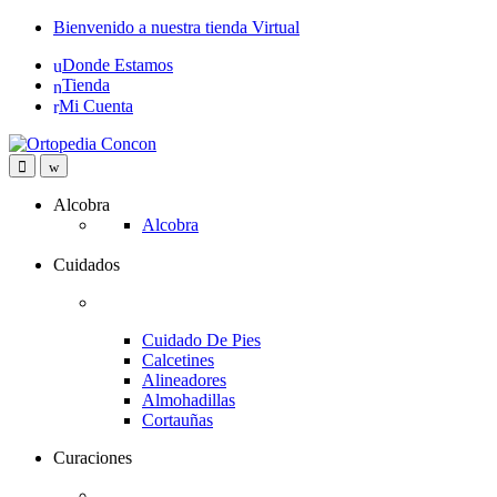
Skip
Skip
Bienvenido a nuestra tienda Virtual
to
to
Donde Estamos
navigation
content
Tienda
Mi Cuenta
Alcobra
Alcobra
Cuidados
Cuidado De Pies
Calcetines
Alineadores
Almohadillas
Cortauñas
Curaciones