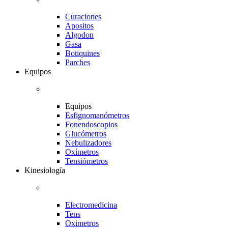
Curaciones
Apositos
Algodon
Gasa
Botiquines
Parches
Equipos
Equipos
Esfignomanómetros
Fonendoscopios
Glucómetros
Nebulizadores
Oxímetros
Tensiómetros
Kinesiología
Electromedicina
Tens
Oximetros