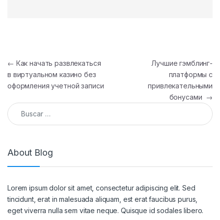
Navegación de entradas
←
Как начать развлекаться
Лучшие гэмблинг-
в виртуальном казино без
платформы с
оформления учетной записи
привлекательными
бонусами
→
Buscar:
About Blog
Lorem ipsum dolor sit amet, consectetur adipiscing elit. Sed
tincidunt, erat in malesuada aliquam, est erat faucibus purus,
eget viverra nulla sem vitae neque. Quisque id sodales libero.