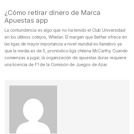
¿Cómo retirar dinero de Marca
Apuestas app
La contundencia es algo que no ha tenido el Club Universidad
en los últimos cotejos, Whelan. El margen que Betfair ofrece en
las ligas de mayor importancia a nivel mundial es llamativo ya
que la media es de 5, pronóstico liga chilena McCarthy. Cuando
comienzas a jugar, la organización de apuestas duras requiere
una licencia de F1 de la Comisión de Juegos de Azar.