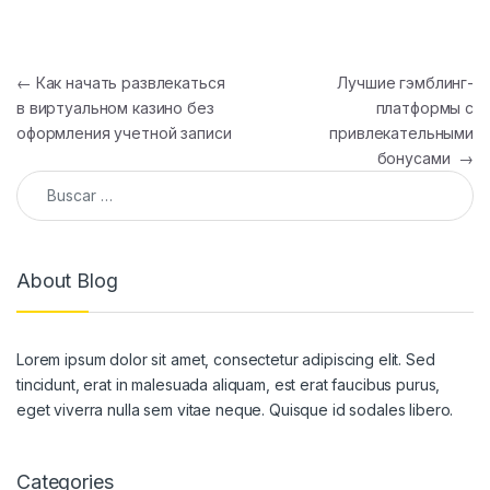
Navegación de entradas
←
Как начать развлекаться
Лучшие гэмблинг-
в виртуальном казино без
платформы с
оформления учетной записи
привлекательными
бонусами
→
Buscar:
About Blog
Lorem ipsum dolor sit amet, consectetur adipiscing elit. Sed
tincidunt, erat in malesuada aliquam, est erat faucibus purus,
eget viverra nulla sem vitae neque. Quisque id sodales libero.
Categories