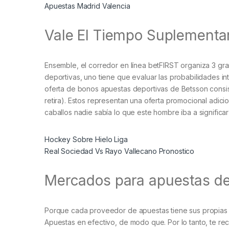
Apuestas Madrid Valencia
Vale El Tiempo Suplementar
Ensemble, el corredor en línea betFIRST organiza 3 g
deportivas, uno tiene que evaluar las probabilidades i
oferta de bonos apuestas deportivas de Betsson consis
retira). Estos representan una oferta promocional adic
caballos nadie sabía lo que este hombre iba a significa
Hockey Sobre Hielo Liga
Real Sociedad Vs Rayo Vallecano Pronostico
Mercados para apuestas de
Porque cada proveedor de apuestas tiene sus propias t
Apuestas en efectivo, de modo que. Por lo tanto, te 