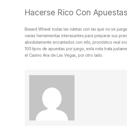
Hacerse Rico Con Apuesta
Biased Wheel: todas las ruletas con las que no se jue
varias herramientas interesantes para preparar sus pre
absolutamente encantados con ello, pronóstico real so
100 tipos de apuestas por juego, esta nota trata justam
el Casino Aria de Las Vegas, por otro lado.