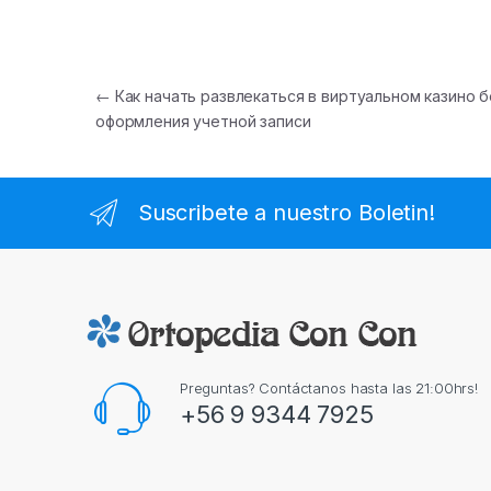
Navegación de entradas
←
Как начать развлекаться в виртуальном казино б
оформления учетной записи
Suscribete a nuestro Boletin!
Preguntas? Contáctanos hasta las 21:00hrs!
+56 9 9344 7925