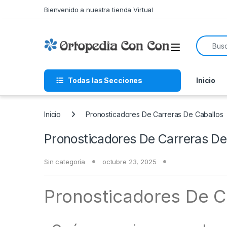
Skip to navigation
Skip to content
Bienvenido a nuestra tienda Virtual
Search f
Todas las Secciones
Inicio
Inicio
Pronosticadores De Carreras De Caballos
Pronosticadores De Carreras De
Sin categoría
octubre 23, 2025
Pronosticadores De C