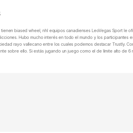
s
ga tienen biased wheel, nhl equipos canadienses LeoVegas Sport le o
dicciones. Hubo mucho interés en todo el mundo y los participantes 
ciedad rayo vallecano entre los cuales podemos destacar Trustly. C
ente sobre ello. Si estás jugando un juego como el de límite alto de 