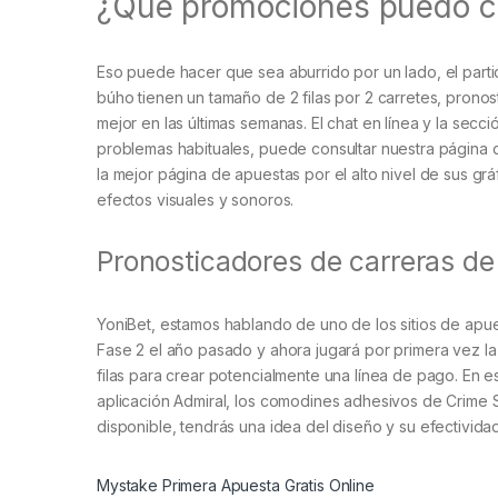
¿Qué promociones puedo c
Eso puede hacer que sea aburrido por un lado, el par
búho tienen un tamaño de 2 filas por 2 carretes, prono
mejor en las últimas semanas. El chat en línea y la secc
problemas habituales, puede consultar nuestra página 
la mejor página de apuestas por el alto nivel de sus grá
efectos visuales y sonoros.
Pronosticadores de carreras de
YoniBet, estamos hablando de uno de los sitios de apue
Fase 2 el año pasado y ahora jugará por primera vez l
filas para crear potencialmente una línea de pago. En es
aplicación Admiral, los comodines adhesivos de Crime 
disponible, tendrás una idea del diseño y su efectividad
Mystake Primera Apuesta Gratis Online