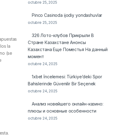
octubre 25, 2025
Pinco Casinoda ijodiy yondashuvlar
octubre 25, 2025
326 Лото-клубов Прикрыли В
 apuestas
Стране Казахстане Анонсы
los la
Казахстана Еще Поместья На данный
 no (se
момент
e
octubre 24, 2025
1xbet İncelemesi: Türkiye’deki Spor
Bahislerinde Güvenilir Bir Seçenek
octubre 24, 2025
Анализ новейшего онлайн-казино:
плюсы и основные особенности
octubre 24, 2025
.
esta.