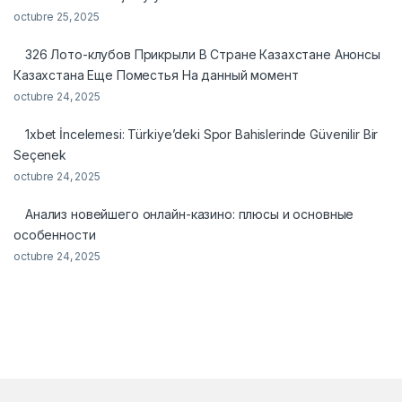
octubre 25, 2025
326 Лото-клубов Прикрыли В Стране Казахстане Анонсы
Казахстана Еще Поместья На данный момент
octubre 24, 2025
1xbet İncelemesi: Türkiye’deki Spor Bahislerinde Güvenilir Bir
Seçenek
octubre 24, 2025
Анализ новейшего онлайн-казино: плюсы и основные
особенности
octubre 24, 2025