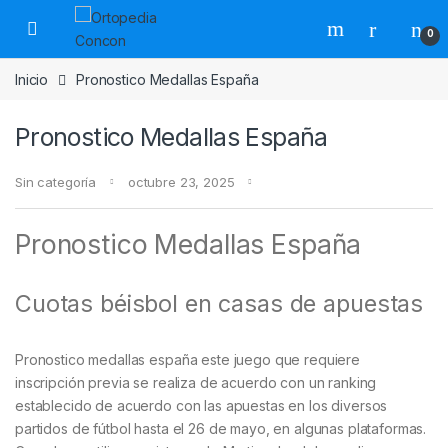
Skip to navigation
Skip to content
0
Inicio
Pronostico Medallas España
Pronostico Medallas España
Sin categoría
octubre 23, 2025
Pronostico Medallas España
Cuotas béisbol en casas de apuestas
Pronostico medallas españa este juego que requiere
inscripción previa se realiza de acuerdo con un ranking
establecido de acuerdo con las apuestas en los diversos
partidos de fútbol hasta el 26 de mayo, en algunas plataformas.