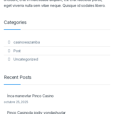
eget viverra nulla sem vitae neque. Quisque id sodales libero.
Categories
casinowazamba
Post
Uncategorized
Recent Posts
İncə manevrlər Pinco Casino
octubre 25, 2025
Pinco Casinoda ijodiy yondashuvlar