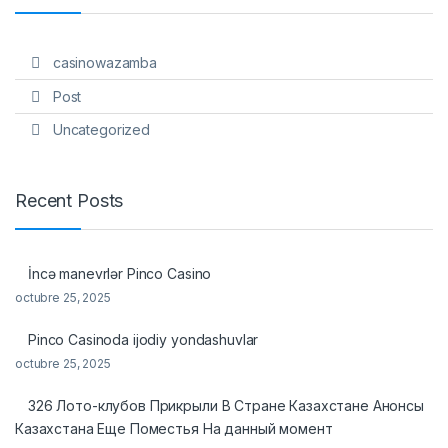
casinowazamba
Post
Uncategorized
Recent Posts
İncə manevrlər Pinco Casino
octubre 25, 2025
Pinco Casinoda ijodiy yondashuvlar
octubre 25, 2025
326 Лото-клубов Прикрыли В Стране Казахстане Анонсы
Казахстана Еще Поместья На данный момент