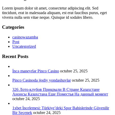
Lorem ipsum dolor sit amet, consectetur adipiscing elit. Sed
tincidunt, erat in malesuada aliquam, est erat faucibus purus, eget
viverra nulla sem vitae neque. Quisque id sodales libero.
Categories
casinowazamba
Post
Uncategorized
Recent Posts
İncə manevrlər Pinco Casino
octubre 25, 2025
Pinco Casinoda ijodiy yondashuvlar
octubre 25, 2025
326 Лото-клубов Прикрыли В Стране Казахстане
Анонсы Казахстана Еще Поместья На данный момент
octubre 24, 2025
1xbet İncelemesi: Türkiye’deki Spor Bahislerinde Güvenilir
Bir Seçenek
octubre 24, 2025