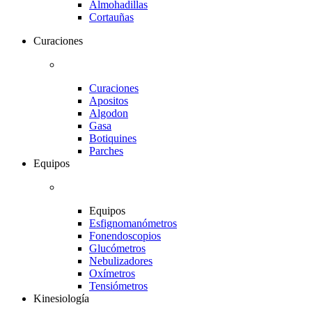
Almohadillas
Cortauñas
Curaciones
Curaciones
Apositos
Algodon
Gasa
Botiquines
Parches
Equipos
Equipos
Esfignomanómetros
Fonendoscopios
Glucómetros
Nebulizadores
Oxímetros
Tensiómetros
Kinesiología