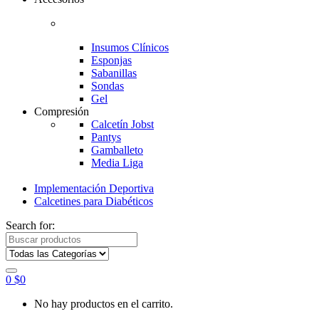
Insumos Clínicos
Esponjas
Sabanillas
Sondas
Gel
Compresión
Calcetín Jobst
Pantys
Gamballeto
Media Liga
Implementación Deportiva
Calcetines para Diabéticos
Search for:
0
$
0
No hay productos en el carrito.