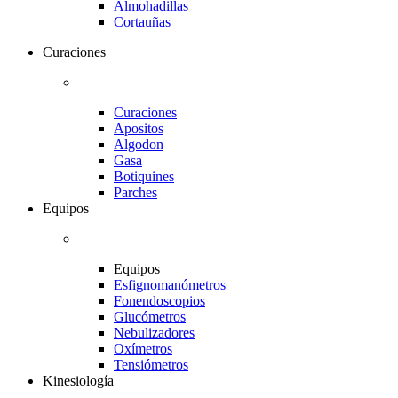
Almohadillas
Cortauñas
Curaciones
Curaciones
Apositos
Algodon
Gasa
Botiquines
Parches
Equipos
Equipos
Esfignomanómetros
Fonendoscopios
Glucómetros
Nebulizadores
Oxímetros
Tensiómetros
Kinesiología