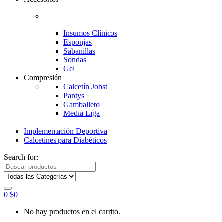
Insumos Clínicos
Esponjas
Sabanillas
Sondas
Gel
Compresión
Calcetín Jobst
Pantys
Gamballeto
Media Liga
Implementación Deportiva
Calcetines para Diabéticos
Search for:
0
$
0
No hay productos en el carrito.