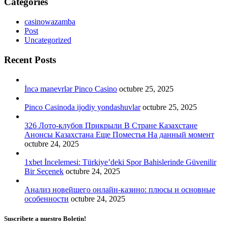
Categories
casinowazamba
Post
Uncategorized
Recent Posts
İncə manevrlər Pinco Casino
octubre 25, 2025
Pinco Casinoda ijodiy yondashuvlar
octubre 25, 2025
326 Лото-клубов Прикрыли В Стране Казахстане
Анонсы Казахстана Еще Поместья На данный момент
octubre 24, 2025
1xbet İncelemesi: Türkiye’deki Spor Bahislerinde Güvenilir
Bir Seçenek
octubre 24, 2025
Анализ новейшего онлайн-казино: плюсы и основные
особенности
octubre 24, 2025
Suscribete a nuestro Boletin!