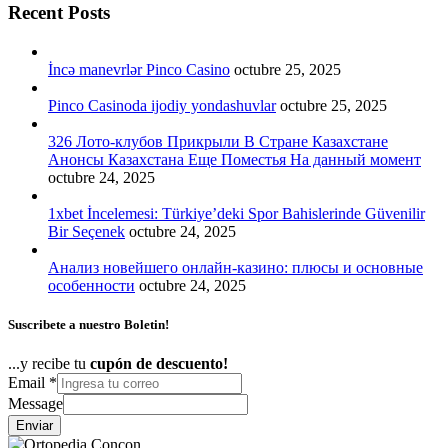
Recent Posts
İncə manevrlər Pinco Casino
octubre 25, 2025
Pinco Casinoda ijodiy yondashuvlar
octubre 25, 2025
326 Лото-клубов Прикрыли В Стране Казахстане
Анонсы Казахстана Еще Поместья На данный момент
octubre 24, 2025
1xbet İncelemesi: Türkiye’deki Spor Bahislerinde Güvenilir
Bir Seçenek
octubre 24, 2025
Анализ новейшего онлайн-казино: плюсы и основные
особенности
octubre 24, 2025
Suscribete a nuestro Boletin!
...y recibe tu
cupón de descuento!
Email
*
Message
Enviar