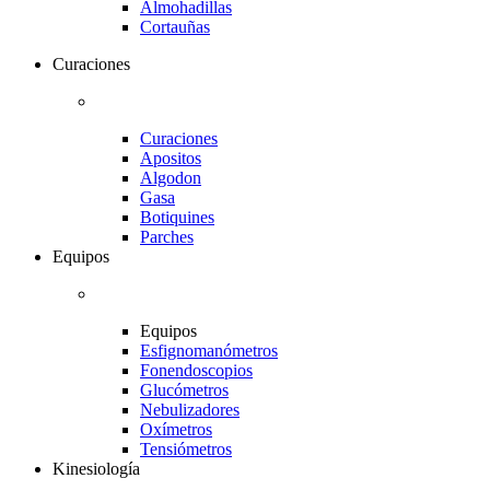
Almohadillas
Cortauñas
Curaciones
Curaciones
Apositos
Algodon
Gasa
Botiquines
Parches
Equipos
Equipos
Esfignomanómetros
Fonendoscopios
Glucómetros
Nebulizadores
Oxímetros
Tensiómetros
Kinesiología