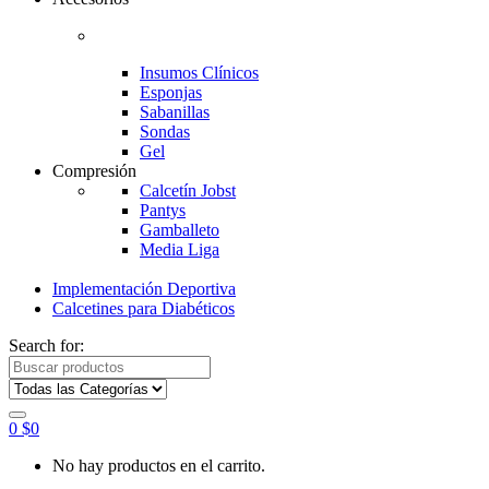
Insumos Clínicos
Esponjas
Sabanillas
Sondas
Gel
Compresión
Calcetín Jobst
Pantys
Gamballeto
Media Liga
Implementación Deportiva
Calcetines para Diabéticos
Search for:
0
$
0
No hay productos en el carrito.