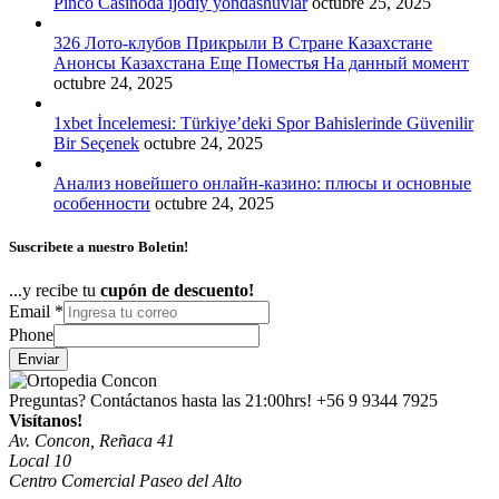
Pinco Casinoda ijodiy yondashuvlar
octubre 25, 2025
326 Лото-клубов Прикрыли В Стране Казахстане
Анонсы Казахстана Еще Поместья На данный момент
octubre 24, 2025
1xbet İncelemesi: Türkiye’deki Spor Bahislerinde Güvenilir
Bir Seçenek
octubre 24, 2025
Анализ новейшего онлайн-казино: плюсы и основные
особенности
octubre 24, 2025
Suscribete a nuestro Boletin!
...y recibe tu
cupón de descuento!
Email
*
Phone
Enviar
Preguntas? Contáctanos hasta las 21:00hrs!
+56 9 9344 7925
Visítanos!
Av. Concon, Reñaca 41
Local 10
Centro Comercial Paseo del Alto