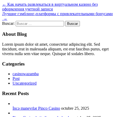
←
Как начать развлекаться в виртуальном казино без
оформления учетной записи
Лучшие гэмблинг-платформы с привлекательными бонусами
→
Buscar:
About Blog
Lorem ipsum dolor sit amet, consectetur adipiscing elit. Sed
tincidunt, erat in malesuada aliquam, est erat faucibus purus, eget
viverra nulla sem vitae neque. Quisque id sodales libero.
Categories
casinowazamba
Post
Uncategorized
Recent Posts
İncə manevrlər Pinco Casino
octubre 25, 2025