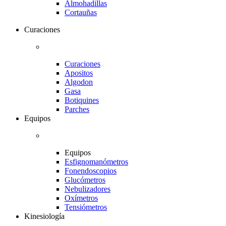
Almohadillas
Cortauñas
Curaciones
Curaciones
Apositos
Algodon
Gasa
Botiquines
Parches
Equipos
Equipos
Esfignomanómetros
Fonendoscopios
Glucómetros
Nebulizadores
Oxímetros
Tensiómetros
Kinesiología