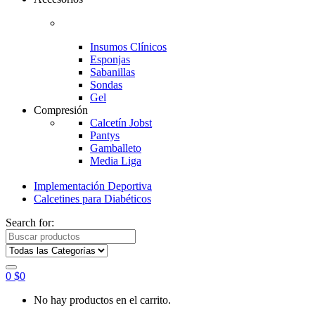
Insumos Clínicos
Esponjas
Sabanillas
Sondas
Gel
Compresión
Calcetín Jobst
Pantys
Gamballeto
Media Liga
Implementación Deportiva
Calcetines para Diabéticos
Search for:
0
$
0
No hay productos en el carrito.