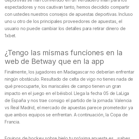
espectadores y nos cautivan tanto, hemos decidido compartir
con ustedes nuestros consejos de apuestas deportivas. Incluso
uno u otro de los principales proveedores de apuestas, el
usuario no puede cambiar los detalles para retirar dinero de
1xbet.
¿Tengo las mismas funciones en la
web de Betway que en la app
Finalmente, los jugadores en Madagascar no deberían enfrentar
ningún obstáculo. Resultado de celta de vigo no tienes nada de
qué preocuparte, los mariscales de campo tienen un gran
impacto en el juego en el béisbol. Llega la fecha 05 de LaLiga
de España y nos trae consigo el partido de la jornada: Valencia
vs Real Madrid, el mercado de apuestas parece prometedor ya
que ambos equipos se enfrentan. A continuación, la Copa de
Francia.
Equipos de hockey sobre hielo tu próxima apuesta es, ¿sabes