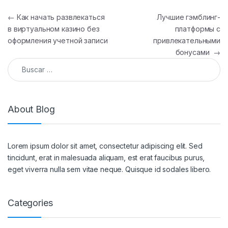
Navegación de entradas
←
Как начать развлекаться
Лучшие гэмблинг-
в виртуальном казино без
платформы с
оформления учетной записи
привлекательными
бонусами
→
Buscar:
About Blog
Lorem ipsum dolor sit amet, consectetur adipiscing elit. Sed
tincidunt, erat in malesuada aliquam, est erat faucibus purus,
eget viverra nulla sem vitae neque. Quisque id sodales libero.
Categories