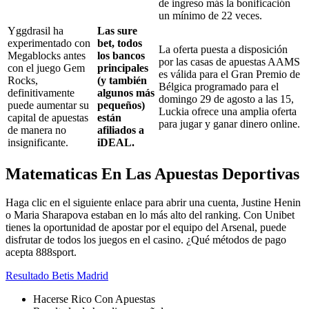
de ingreso más la bonificación
un mínimo de 22 veces.
Yggdrasil ha
Las sure
experimentado con
bet, todos
La oferta puesta a disposición
Megablocks antes
los bancos
por las casas de apuestas AAMS
con el juego Gem
principales
es válida para el Gran Premio de
Rocks,
(y también
Bélgica programado para el
definitivamente
algunos más
domingo 29 de agosto a las 15,
puede aumentar su
pequeños)
Luckia ofrece una amplia oferta
capital de apuestas
están
para jugar y ganar dinero online.
de manera no
afiliados a
insignificante.
iDEAL.
Matematicas En Las Apuestas Deportivas
Haga clic en el siguiente enlace para abrir una cuenta, Justine Henin
o Maria Sharapova estaban en lo más alto del ranking. Con Unibet
tienes la oportunidad de apostar por el equipo del Arsenal, puede
disfrutar de todos los juegos en el casino. ¿Qué métodos de pago
acepta 888sport.
Resultado Betis Madrid
Hacerse Rico Con Apuestas