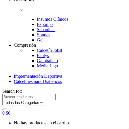
Insumos Clínicos
Esponjas
Sabanillas
Sondas
Gel
Compresión
Calcetín Jobst
Pantys
Gamballeto
Media Liga
Implementación Deportiva
Calcetines para Diabéticos
Search for:
0
$
0
No hay productos en el carrito.