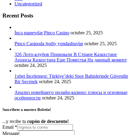
Uncategorized
Recent Posts
İncə manevrlər Pinco Casino
octubre 25, 2025
Pinco Casinoda ijodiy yondashuvlar
octubre 25, 2025
326 Лото-клубов Прикрыли В Стране Казахстане
Анонсы Казахстана Еще Поместья На данный момент
octubre 24, 2025
1xbet İncelemesi: Türkiye’deki Spor Bahislerinde Güvenilir
Bir Seçenek
octubre 24, 2025
Анализ новейшего онлайн-казино: плюсы и основные
особенности
octubre 24, 2025
Suscribete a nuestro Boletin!
...y recibe tu
cupón de descuento!
Email
*
Message