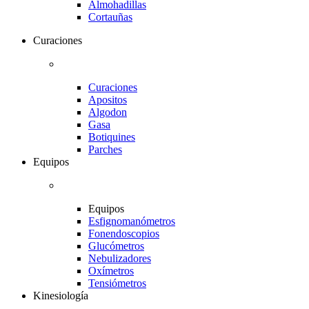
Almohadillas
Cortauñas
Curaciones
Curaciones
Apositos
Algodon
Gasa
Botiquines
Parches
Equipos
Equipos
Esfignomanómetros
Fonendoscopios
Glucómetros
Nebulizadores
Oxímetros
Tensiómetros
Kinesiología