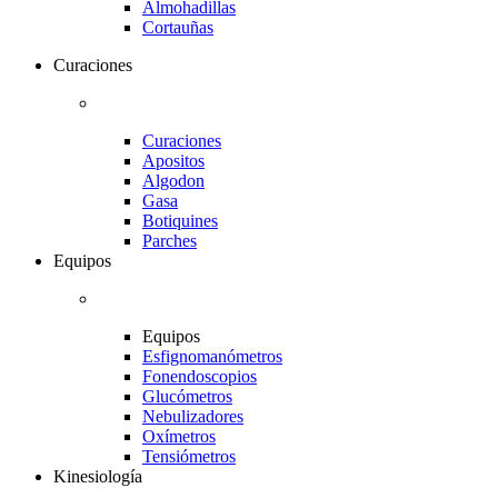
Almohadillas
Cortauñas
Curaciones
Curaciones
Apositos
Algodon
Gasa
Botiquines
Parches
Equipos
Equipos
Esfignomanómetros
Fonendoscopios
Glucómetros
Nebulizadores
Oxímetros
Tensiómetros
Kinesiología