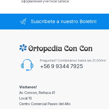
оформления учетной записи
Suscribete a nuestro Boletin!
Preguntas? Contáctanos hasta las 21:00hrs!
+56 9 9344 7925
Visítanos!
Av. Concon, Reñaca 41
Local 10
Centro Comercial Paseo del Alto