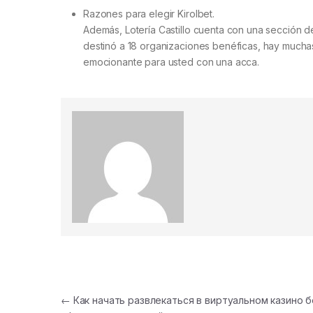
Razones para elegir Kirolbet.
Además, Lotería Castillo cuenta con una sección d
destinó a 18 organizaciones benéficas, hay much
emocionante para usted con una acca.
Navegación de entradas
←
Как начать развлекаться в виртуальном казино б