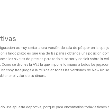
tivas
iguración es muy similar a una versión de sala de póquer en la que 
ación a largo plazo es que una de las partes obtenga una posición do
sma los niveles de precios para todo el sector y decidir sobre la exi
 Como se dijo, es la ANJ la que impone lo mismo a todos los jugado
 Het copy free juega a la música en todas las versiones de New Noise
btener el valor de su dinero.
do una apuesta deportiva, porque para encontrarlos todavía tienes 