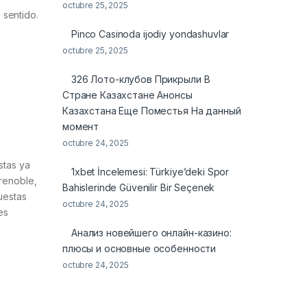
octubre 25, 2025
 sentido.
Pinco Casinoda ijodiy yondashuvlar
octubre 25, 2025
326 Лото-клубов Прикрыли В
Стране Казахстане Анонсы
Казахстана Еще Поместья На данный
момент
octubre 24, 2025
stas ya
1xbet İncelemesi: Türkiye’deki Spor
Grenoble,
Bahislerinde Güvenilir Bir Seçenek
uestas
octubre 24, 2025
es
Анализ новейшего онлайн-казино:
плюсы и основные особенности
octubre 24, 2025