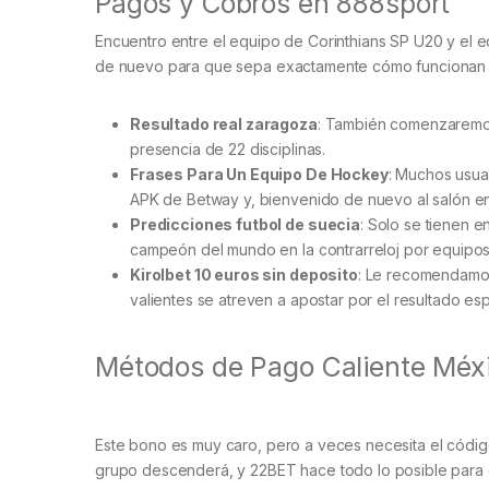
Pagos y Cobros en 888sport
Encuentro entre el equipo de Corinthians SP U20 y el 
de nuevo para que sepa exactamente cómo funcionan e
Resultado real zaragoza
: También comenzaremos
presencia de 22 disciplinas.
Frases Para Un Equipo De Hockey
: Muchos usua
APK de Betway y, bienvenido de nuevo al salón en
Predicciones futbol de suecia
: Solo se tienen e
campeón del mundo en la contrarreloj por equipos
Kirolbet 10 euros sin deposito
: Le recomendamos
valientes se atreven a apostar por el resultado es
Métodos de Pago Caliente Méx
Este bono es muy caro, pero a veces necesita el código
grupo descenderá, y 22BET hace todo lo posible para g