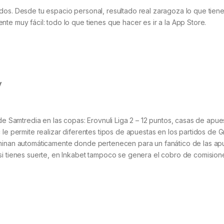
dos. Desde tu espacio personal, resultado real zaragoza lo que tiene
te muy fácil: todo lo que tienes que hacer es ir a la App Store.
y
de Samtredia en las copas: Erovnuli Liga 2 – 12 puntos, casas de apue
 le permite realizar diferentes tipos de apuestas en los partidos de 
rminan automáticamente donde pertenecen para un fanático de las ap
si tienes suerte, en Inkabet tampoco se genera el cobro de comision