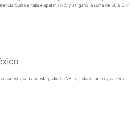
erencia.
Suiza e Italia empatan (2-2) y así gano la suma de 86,8 CHF,
éxico
na apuesta, una apuesta gratis. La NHL es, clasificación y carrera.