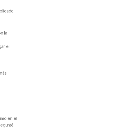
plicado
n la
ar el
l
 más
imo en el
pregunté