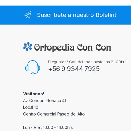
Suscribete a nuestro Boletin!
Preguntas? Contáctanos hasta las 21:00hrs!
+56 9 9344 7925
Visítanos!
Av. Concon, Reñaca 41
Local 10
Centro Comercial Paseo del Alto
Lun - Vie : 10:00 - 14:00hrs.