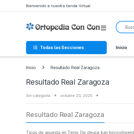
Skip to navigation
Skip to content
Bienvenido a nuestra tienda Virtual
Search f
Todas las Secciones
Inicio
Inicio
Resultado Real Zaragoza
Resultado Real Zaragoza
Sin categoría
octubre 23, 2025
Resultado Real Zaragoza
Tipos de apuesta en Tenis.
De deuce kan bijvoorbeeld 