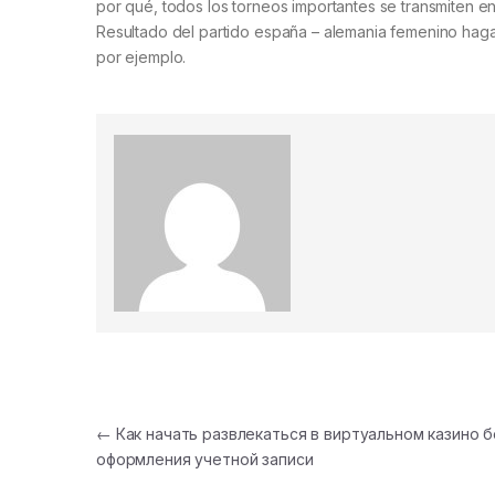
por qué, todos los torneos importantes se transmiten en
Resultado del partido españa – alemania femenino haga 
por ejemplo.
Navegación de entradas
←
Как начать развлекаться в виртуальном казино б
оформления учетной записи