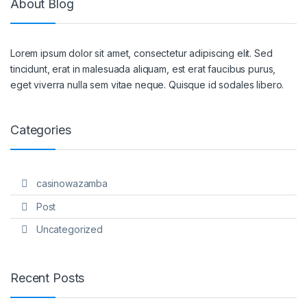
About Blog
Lorem ipsum dolor sit amet, consectetur adipiscing elit. Sed
tincidunt, erat in malesuada aliquam, est erat faucibus purus,
eget viverra nulla sem vitae neque. Quisque id sodales libero.
Categories
casinowazamba
Post
Uncategorized
Recent Posts