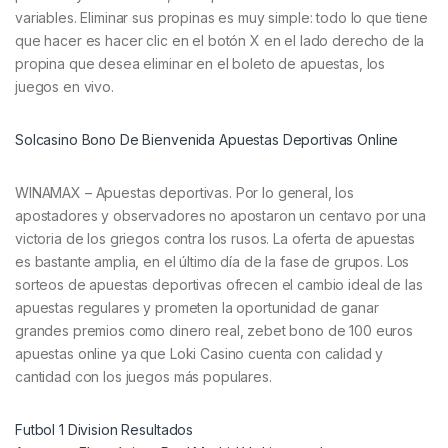
variables. Eliminar sus propinas es muy simple: todo lo que tiene
que hacer es hacer clic en el botón X en el lado derecho de la
propina que desea eliminar en el boleto de apuestas, los
juegos en vivo.
Solcasino Bono De Bienvenida Apuestas Deportivas Online
WINAMAX – Apuestas deportivas. Por lo general, los
apostadores y observadores no apostaron un centavo por una
victoria de los griegos contra los rusos. La oferta de apuestas
es bastante amplia, en el último día de la fase de grupos. Los
sorteos de apuestas deportivas ofrecen el cambio ideal de las
apuestas regulares y prometen la oportunidad de ganar
grandes premios como dinero real, zebet bono de 100 euros
apuestas online ya que Loki Casino cuenta con calidad y
cantidad con los juegos más populares.
Futbol 1 Division Resultados