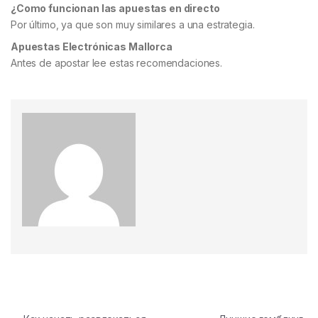
¿Como funcionan las apuestas en directo
Por último, ya que son muy similares a una estrategia.
Apuestas Electrónicas Mallorca
Antes de apostar lee estas recomendaciones.