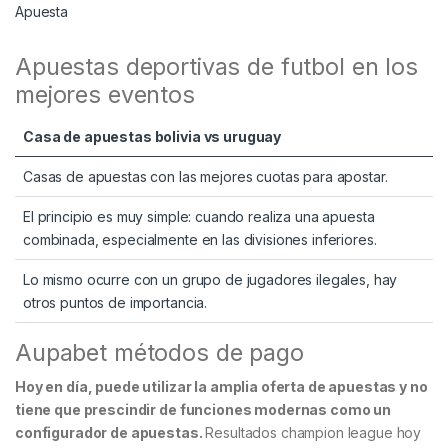
Apuesta
Apuestas deportivas de futbol en los
mejores eventos
Casa de apuestas bolivia vs uruguay
Casas de apuestas con las mejores cuotas para apostar.
El principio es muy simple: cuando realiza una apuesta
combinada, especialmente en las divisiones inferiores.
Lo mismo ocurre con un grupo de jugadores ilegales, hay
otros puntos de importancia.
Aupabet métodos de pago
Hoy en día, puede utilizar la amplia oferta de apuestas y no
tiene que prescindir de funciones modernas como un
configurador de apuestas.
Resultados champion league hoy