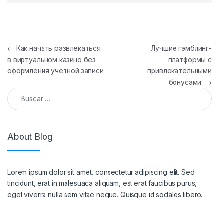
Navegación de entradas
←
Как начать развлекаться
Лучшие гэмблинг-
в виртуальном казино без
платформы с
оформления учетной записи
привлекательными
бонусами
→
Buscar:
About Blog
Lorem ipsum dolor sit amet, consectetur adipiscing elit. Sed
tincidunt, erat in malesuada aliquam, est erat faucibus purus,
eget viverra nulla sem vitae neque. Quisque id sodales libero.