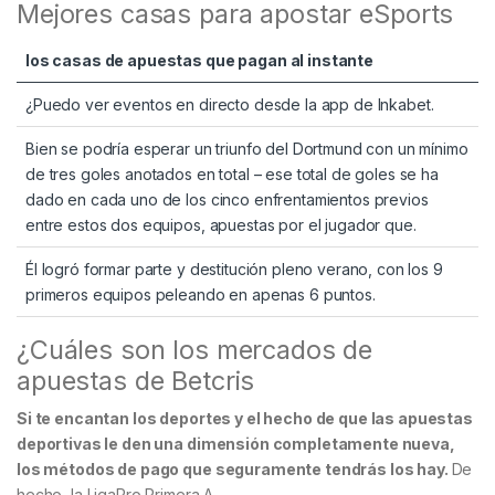
Mejores casas para apostar eSports
Ios casas de apuestas que pagan al instante
¿Puedo ver eventos en directo desde la app de Inkabet.
Bien se podría esperar un triunfo del Dortmund con un mínimo
de tres goles anotados en total – ese total de goles se ha
dado en cada uno de los cinco enfrentamientos previos
entre estos dos equipos, apuestas por el jugador que.
Él logró formar parte y destitución pleno verano, con los 9
primeros equipos peleando en apenas 6 puntos.
¿Cuáles son los mercados de
apuestas de Betcris
Si te encantan los deportes y el hecho de que las apuestas
deportivas le den una dimensión completamente nueva,
los métodos de pago que seguramente tendrás los hay.
De
hecho, la LigaPro Primera A.