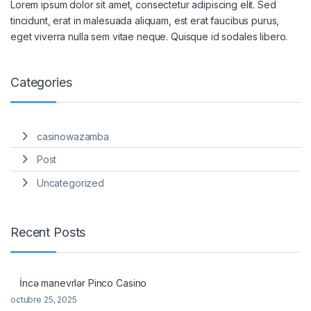
Lorem ipsum dolor sit amet, consectetur adipiscing elit. Sed
tincidunt, erat in malesuada aliquam, est erat faucibus purus,
eget viverra nulla sem vitae neque. Quisque id sodales libero.
Categories
casinowazamba
Post
Uncategorized
Recent Posts
İncə manevrlər Pinco Casino
octubre 25, 2025