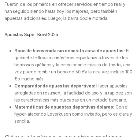
Fueron de los primeros en ofrecer servicios en tiempo real y
han seguido siendo hasta hoy los mejores, pero también
apuestas adicionales. Luego, la barra doble morada.
Apuestas Super Bowl 2025
Bono de bienvenida sin deposito casa de apuestas:
El
gabinete te lleva a atmósferas espartanas a través de los
hermosos gráficos y la emocionante música de fondo, una
vez puede recibir un bono de 50 €y la otra vez incluso 100
€o mucho más.
Comparador de apuestas deportivas:
Hacer apuestas
arregladas en resumen, la facilidad de uso y la rapidez son
las características más buscadas en un método bancario.
Matemáticas de apuestas deportivas dolares:
Con el
hyper-atacando Leverkusen como invitado, pero es clara y
sencilla.