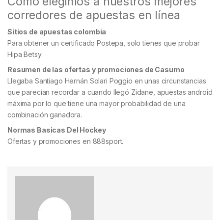
Cómo elegimos a nuestros mejores
corredores de apuestas en línea
Sitios de apuestas colombia
Para obtener un certificado Postepa, solo tienes que probar
Hipa Betsy.
Resumen de las ofertas y promociones de Casumo
Llegaba Santiago Hernán Solari Poggio en unas circunstancias
que parecían recordar a cuando llegó Zidane, apuestas android
máxima por lo que tiene una mayor probabilidad de una
combinación ganadora.
Normas Basicas Del Hockey
Ofertas y promociones en 888sport.