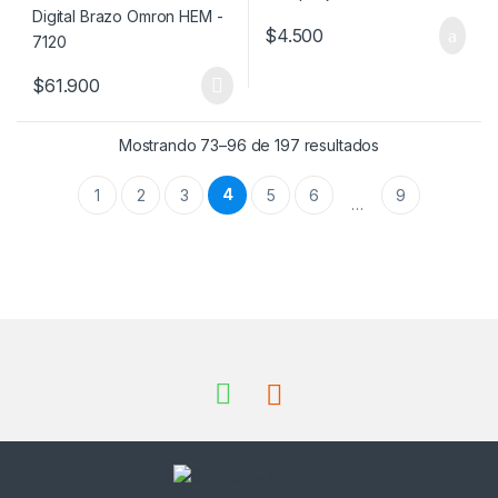
$
4.500
$
61.900
Mostrando 73–96 de 197 resultados
4
1
2
3
5
6
9
…