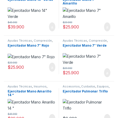
Kinesiología
,
Manos
,
Movilidad
,
Kinesiología
,
Manos
,
Movilidad
,
Amarillo
Ortopedia
Ortopedia
$
45.900
$
29.900
$
39.900
$
25.900
Ayudas Técnicas
,
Compresión
,
Ayudas Técnicas
,
Compresión
,
Cuidados
,
Insumos
,
Cuidados
,
Insumos
,
Ejercitador Mano 7″ Rojo
Ejercitador Mano 7″ Verde
Kinesiología
,
Manos
,
Movilidad
,
Kinesiología
,
Manos
,
Movilidad
,
Ortopedia
Ortopedia
$
29.900
$
25.900
$
29.900
$
25.900
Ayudas Técnicas
,
Insumos
,
Accesorios
,
Cuidados
,
Equipos
,
Kinesiología
,
Manos
,
Movilidad
,
Insumos
,
Kinesiología
,
Ejercitador Mano Amarillo
Ejercitador Pulmonar Triflo
Ortopedia
,
Rehabilitación
Rehabilitación
14 “
$
45.900