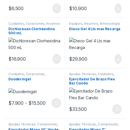
$
6.500
$
10.900
Cuidados
,
Curaciones
,
Insumos
Equipos
,
Insumos
,
Kinesiología
Dichlorexan Clorhexidina
Dieco Gel 4 Lts mas Recarga
500 mL
$
16.900
$
29.900
Cuidados
,
Curaciones
,
Ayudas Técnicas
,
Cuidados
,
Insumos
,
Ortopedia
Insumos
,
Kinesiología
,
Manos
,
Duodermgel
Ejercitador De Brazo Flex
Movilidad
Bar Cando
Rango de precios: desde $7.900 hasta
$
7.900
-
$
15.500
Este producto tiene múltiples variantes. Las opciones se pueden
$
33.500
Este producto tiene múltiples v
Ayudas Técnicas
,
Compresión
,
Ayudas Técnicas
,
Compresión
,
Cuidados
,
Insumos
,
Cuidados
,
Insumos
,
Ejercitador Mano 14″ Verde
Ejercitador Mano 7″