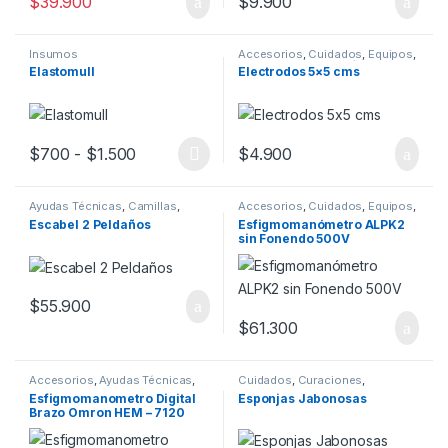
$
39.900
$
9.900
Insumos
Accesorios
,
Cuidados
,
Equipos
,
Insumos
,
Kinesiología
,
Elastomull
Electrodos 5×5 cms
Movilidad
,
Rehabilitación
Rango de precios: desde $700 hasta $1.5
$
700
-
$
1.500
$
4.900
Este producto tiene múltiples variantes. Las opciones se pueden
Ayudas Técnicas
,
Camillas
,
Accesorios
,
Cuidados
,
Equipos
,
Cuidados
,
Equipos
,
Insumos
,
Insumos
,
Ortopedia
Escabel 2 Peldaños
Esfigmomanómetro ALPK2
Ortopedia
,
Rehabilitación
sin Fonendo 500V
$
55.900
$
61.300
Accesorios
,
Ayudas Técnicas
,
Cuidados
,
Curaciones
,
Cuidados
,
Equipos
,
Insumos
,
Insumos
,
Ortopedia
,
Esfigmomanometro Digital
Esponjas Jabonosas
Rehabilitación
Rehabilitación
Brazo Omron HEM – 7120