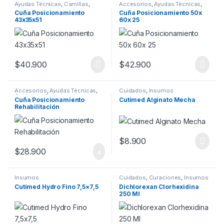
Ayudas Técnicas
,
Camillas
,
Accesorios
,
Ayudas Técnicas
,
Cuidados
,
Curaciones
,
Cuidados
,
Curaciones
,
Cuña Posicionamiento
Cuña Posicionamiento 50x
Insumos
,
Kinesiología
Insumos
,
Kinesiología
,
43x35x51
60x 25
Movilidad
$
40.900
$
42.900
Accesorios
,
Ayudas Técnicas
,
Cuidados
,
Insumos
Cuidados
,
Curaciones
,
Cuña Posicionamiento
Cutimed Alginato Mecha
Insumos
,
Kinesiología
,
Rehabilitación
Movilidad
$
8.900
$
28.900
Insumos
Cuidados
,
Curaciones
,
Insumos
Cutimed Hydro Fino 7,5×7,5
Dichlorexan Clorhexidina
250 Ml