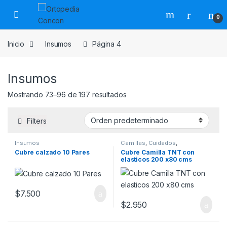
Skip to navigation
Skip to content
0
Inicio
Insumos
Página 4
Insumos
Mostrando 73–96 de 197 resultados
Filters
Insumos
Camillas
,
Cuidados
,
Curaciones
,
Insumos
,
Cubre calzado 10 Pares
Cubre Camilla TNT con
Kinesiología
elasticos 200 x80 cms
$
7.500
$
2.950