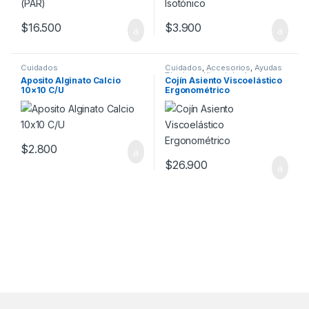
$
16.500
$
3.900
Cuidados
Cuidados
,
Accesorios
,
Ayudas
Técnicas
,
Kinesiología
,
Aposito Alginato Calcio
Cojín Asiento Viscoelástico
Movilidad
,
Ortopedia
,
10×10 C/U
Ergonométrico
Rehabilitación
$
2.800
$
26.900