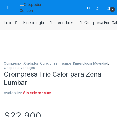
Skip to navigation
Skip to content
0
Inicio
Kinesiología
Vendajes
Crompresa Frio Ca
Compresión
,
Cuidados
,
Curaciones
,
Insumos
,
Kinesiología
,
Movilidad
,
Ortopedia
,
Vendajes
Crompresa Frio Calor para Zona
Lumbar
Availability:
Sin existencias
$
22.900